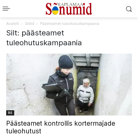
Avaleht
Sildid
Päästeamet tuleohutuskampaania
Silt: päästeamet
tuleohutuskampaania
RS
Päästeamet kontrollis kortermajade
tuleohutust