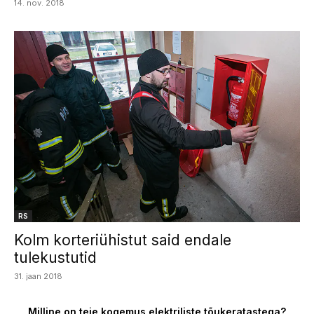
14. nov. 2018
RS
Kolm korteriühistut said endale
tulekustutid
31. jaan 2018
Milline on teie kogemus elektriliste tõukeratastega?