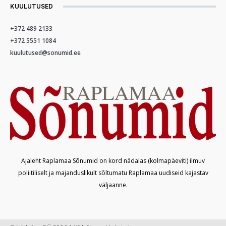
KUULUTUSED
+372 489 2133
+372 5551 1084
kuulutused@sonumid.ee
Ajaleht Raplamaa Sõnumid on kord nädalas (kolmapäeviti) ilmuv
poliitiliselt ja majanduslikult sõltumatu Raplamaa uudiseid kajastav
väljaanne.