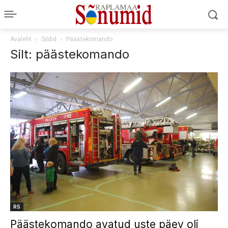
Avaleht
Sildid
Päästekomando
Silt: päästekomando
RS
Päästekomando avatud uste päev oli