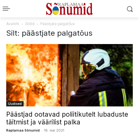
Avaleht
Sildid
Päästjate palgatõus
Silt: päästjate palgatõus
Uudised
Päästjad ootavad poliitikutelt lubaduste
täitmist ja väärilist palka
-
Raplamaa Sõnumid
18. mai 2021