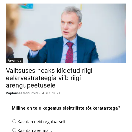
Arvamus
Valitsuses heaks kiidetud riigi
eelarvestrateegia viib riigi
arengupeetusele
-
Raplamaa Sõnumid
4. mai 2021
Milline on teie kogemus elektriliste tõukeratastega?
Kasutan neid regulaarselt.
Kasutan aeg-ajalt.