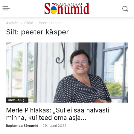
Avaleht
Sildid
Peeter käsper
Silt: peeter käsper
Olemuslugu
Merle Pihlakas: „Sul ei saa halvasti
minna, kui teed oma asja...
-
Raplamaa Sõnumid
29. juuni 2022