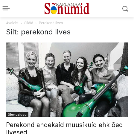
Avaleht
Sildid
Perekond Ilves
Silt: perekond Ilves
Olemuslugu
Perekond andekaid muusikuid ehk õed
Ilvesed