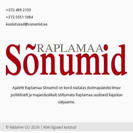
+372 489 2133
+372 5551 1084
kuulutused@sonumid.ee
Ajaleht Raplamaa Sõnumid on kord nädalas (kolmapäeviti) ilmuv
poliitiliselt ja majanduslikult sõltumatu Raplamaa uudiseid kajastav
väljaanne.
© Nädaline OÜ 2026 | Kõik õigused kaitstud