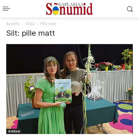
Avaleht
Sildid
Pille matt
Silt: pille matt
Artikkel