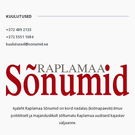
KUULUTUSED
+372 489 2133
+372 5551 1084
kuulutused@sonumid.ee
Ajaleht Raplamaa Sõnumid on kord nädalas (kolmapäeviti) ilmuv
poliitiliselt ja majanduslikult sõltumatu Raplamaa uudiseid kajastav
väljaanne.