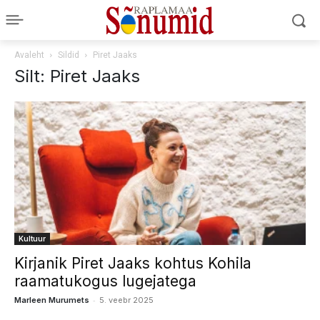
Avaleht
Sildid
Piret Jaaks
Silt: Piret Jaaks
Kultuur
Kirjanik Piret Jaaks kohtus Kohila
raamatukogus lugejatega
-
Marleen Murumets
5. veebr 2025