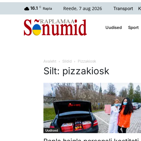
Reede, 7 aug 2026
16.1
C
Transport
K
Rapla
Uudised
Sport
Avaleht
Sildid
Pizzakiosk
Silt: pizzakiosk
Uudised