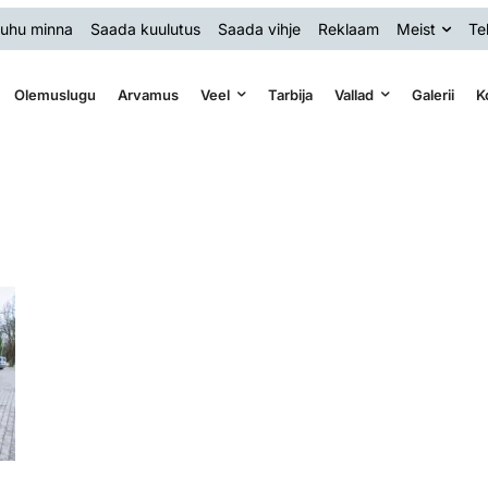
uhu minna
Saada kuulutus
Saada vihje
Reklaam
Meist
Te
Olemuslugu
Arvamus
Veel
Tarbija
Vallad
Galerii
K