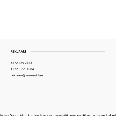
REKLAAM
+372 489 2133
+372 5551 1084
reklaam@sonumid.ee
lamaa Sõnumid on kord nädalas (kolmapäeviti) ilmuv poliitiliselt ja majandusliku