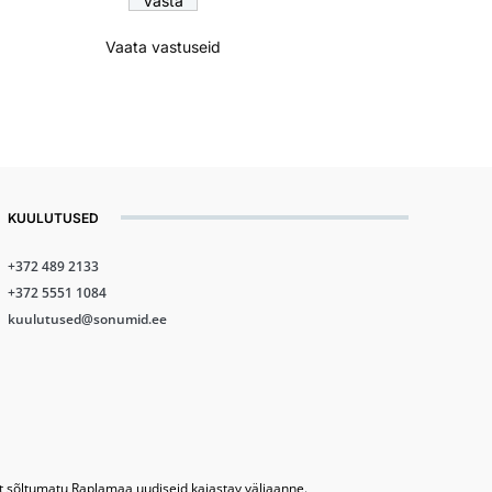
Vaata vastuseid
KUULUTUSED
+372 489 2133
+372 5551 1084
kuulutused@sonumid.ee
lt sõltumatu Raplamaa uudiseid kajastav väljaanne.