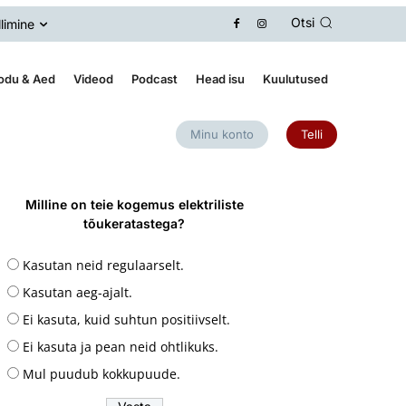
Otsi
llimine
odu & Aed
Videod
Podcast
Head isu
Kuulutused
Minu konto
Telli
Milline on teie kogemus elektriliste
tõukeratastega?
Kasutan neid regulaarselt.
Kasutan aeg-ajalt.
Ei kasuta, kuid suhtun positiivselt.
Ei kasuta ja pean neid ohtlikuks.
Mul puudub kokkupuude.