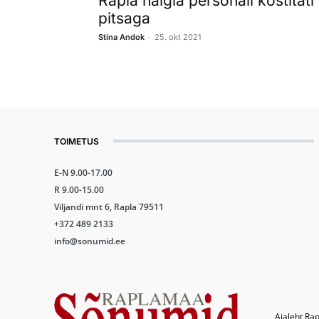
Rapla haigla personali kostitati
pitsaga
-
Stina Andok
25. okt 2021
TOIMETUS
E-N 9.00-17.00
R 9.00-15.00
Viljandi mnt 6, Rapla 79511
+372 489 2133
info@sonumid.ee
Ajaleht Rap