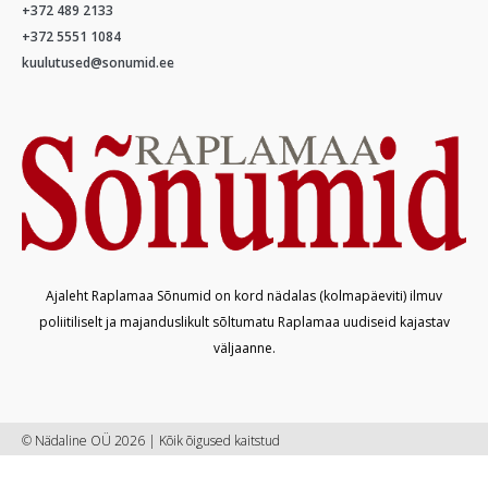
+372 489 2133
+372 5551 1084
kuulutused@sonumid.ee
Ajaleht Raplamaa Sõnumid on kord nädalas (kolmapäeviti) ilmuv
poliitiliselt ja majanduslikult sõltumatu Raplamaa uudiseid kajastav
väljaanne.
© Nädaline OÜ 2026 | Kõik õigused kaitstud