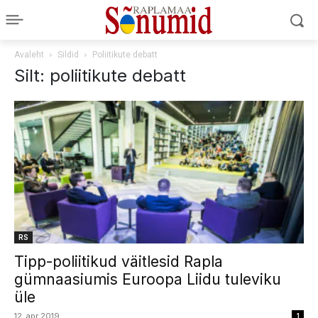
Avaleht
Sildid
Poliitikute debatt
Silt: poliitikute debatt
RS
Tipp-poliitikud väitlesid Rapla
gümnaasiumis Euroopa Liidu tuleviku
üle
12. apr 2019
1