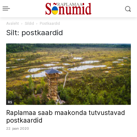
Avaleht
Sildid
Postkaardid
Silt: postkaardid
RS
Raplamaa saab maakonda tutvustavad
postkaardid
22. jaan 2020