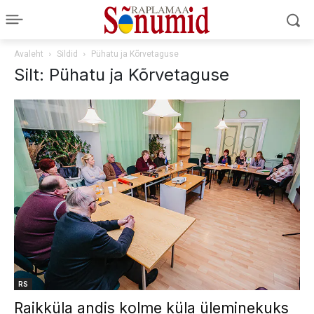
Avaleht
Sildid
Pühatu ja Kõrvetaguse
Silt: Pühatu ja Kõrvetaguse
RS
Raikküla andis kolme küla üleminekuks