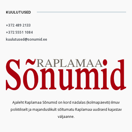
KUULUTUSED
+372 489 2133
+372 5551 1084
kuulutused@sonumid.ee
Ajaleht Raplamaa Sõnumid on kord nädalas (kolmapäeviti) ilmuv
poliitiliselt ja majanduslikult sõltumatu Raplamaa uudiseid kajastav
väljaanne.