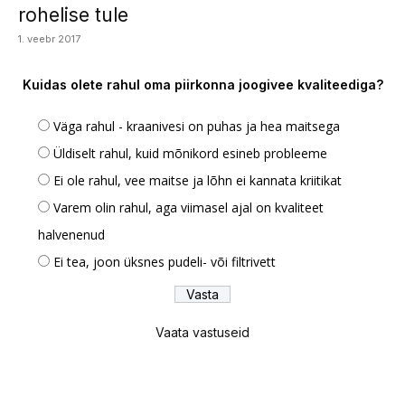
rohelise tule
1. veebr 2017
Kuidas olete rahul oma piirkonna joogivee kvaliteediga?
Väga rahul - kraanivesi on puhas ja hea maitsega
Üldiselt rahul, kuid mõnikord esineb probleeme
Ei ole rahul, vee maitse ja lõhn ei kannata kriitikat
Varem olin rahul, aga viimasel ajal on kvaliteet
halvenenud
Ei tea, joon üksnes pudeli- või filtrivett
Vaata vastuseid