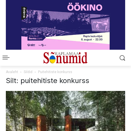
Avaleht
Sildid
Puitehitiste konkurss
Silt: puitehitiste konkurss