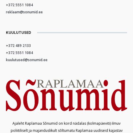
+372 5551 1084
reklaam@sonumid.ee
KUULUTUSED
+372 489 2133
+372 5551 1084
kuulutused@sonumid.ee
Ajaleht Raplamaa Sõnumid on kord nädalas (kolmapäeviti) ilmuv
poliitiliselt ja majanduslikult sõltumatu Raplamaa uudiseid kajastav