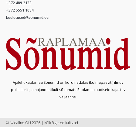
+372 489 2133
+372 5551 1084
kuulutused@sonumid.ee
Ajaleht Raplamaa Sõnumid on kord nädalas (kolmapäeviti) ilmuv
poliitiliselt ja majanduslikult sõltumatu Raplamaa uudiseid kajastav
väljaanne.
© Nädaline OÜ 2026 | Kõik õigused kaitstud