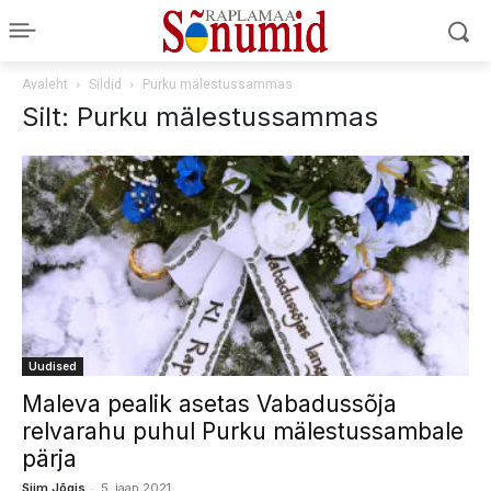
Avaleht
Sildid
Purku mälestussammas
Silt: Purku mälestussammas
Uudised
Maleva pealik asetas Vabadussõja
relvarahu puhul Purku mälestussambale
pärja
-
Siim Jõgis
5. jaan 2021