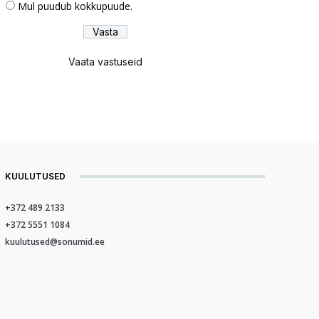
Mul puudub kokkupuude.
Vaata vastuseid
KUULUTUSED
+372 489 2133
+372 5551 1084
kuulutused@sonumid.ee