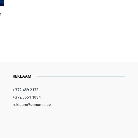
e
REKLAAM
+372 489 2133
+372 5551 1084
reklaam@sonumid.ee