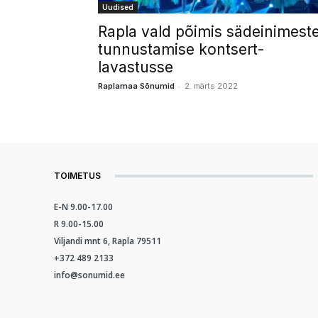
Uudised
Rapla vald põimis sädeinimest
tunnustamise kontsert-
lavastusse
-
Raplamaa Sõnumid
2. märts 2022
TOIMETUS
E-N 9.00-17.00
R 9.00-15.00
Viljandi mnt 6, Rapla 79511
+372 489 2133
info@sonumid.ee