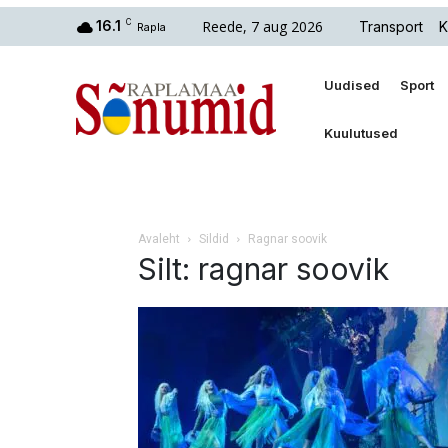
Reede, 7 aug 2026
16.1
C
Transport
K
Rapla
Uudised
Sport
Kuulutused
Avaleht
Sildid
Ragnar soovik
Silt: ragnar soovik