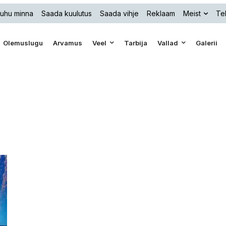
uhu minna
Saada kuulutus
Saada vihje
Reklaam
Meist
Tel
Olemuslugu
Arvamus
Veel
Tarbija
Vallad
Galerii