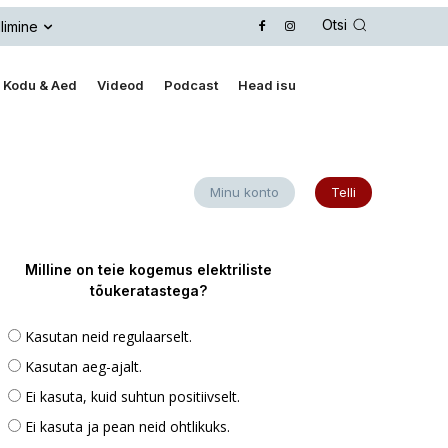
Otsi
limine
Kodu & Aed
Videod
Podcast
Head isu
Minu konto
Telli
Milline on teie kogemus elektriliste
tõukeratastega?
Kasutan neid regulaarselt.
Kasutan aeg-ajalt.
Ei kasuta, kuid suhtun positiivselt.
Ei kasuta ja pean neid ohtlikuks.