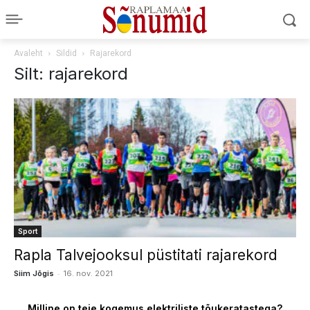
Avaleht
Sildid
Rajarekord
Silt: rajarekord
Sport
Rapla Talvejooksul püstitati rajarekord
-
Siim Jõgis
16. nov. 2021
Milline on teie kogemus elektriliste tõukeratastega?