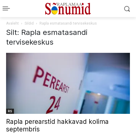
Avaleht
Sildid
Rapla esmatasandi tervisekeskus
Silt: Rapla esmatasandi
tervisekeskus
RS
Rapla perearstid hakkavad kolima
septembris