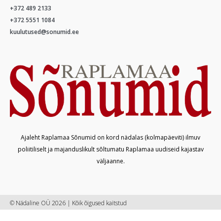
+372 489 2133
+372 5551 1084
kuulutused@sonumid.ee
Ajaleht Raplamaa Sõnumid on kord nädalas (kolmapäeviti) ilmuv
poliitiliselt ja majanduslikult sõltumatu Raplamaa uudiseid kajastav
väljaanne.
© Nädaline OÜ 2026 | Kõik õigused kaitstud