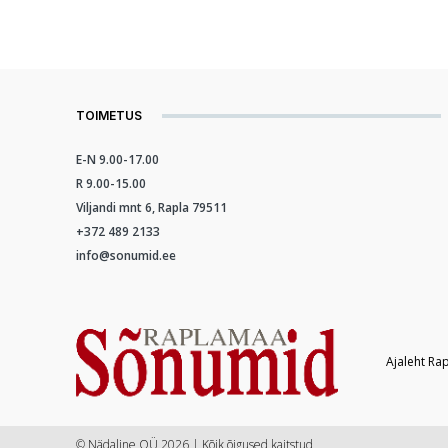
TOIMETUS
E-N 9.00-17.00
R 9.00-15.00
Viljandi mnt 6, Rapla 79511
+372 489 2133
info@sonumid.ee
Ajaleht Ra
© Nädaline OÜ 2026 | Kõik õigused kaitstud