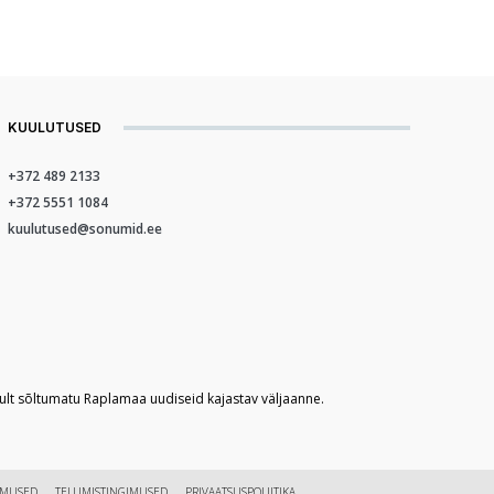
KUULUTUSED
+372 489 2133
+372 5551 1084
kuulutused@sonumid.ee
kult sõltumatu Raplamaa uudiseid kajastav väljaanne.
IMUSED
TELLIMISTINGIMUSED
PRIVAATSUSPOLIITIKA