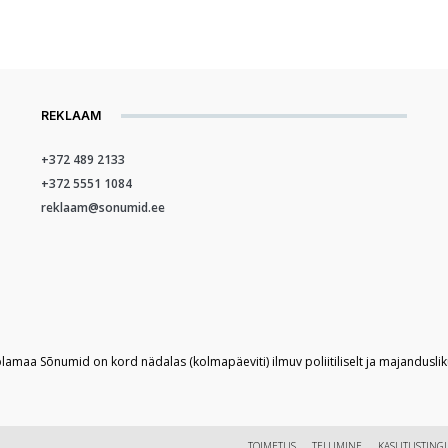
REKLAAM
+372 489 2133
+372 5551 1084
reklaam@sonumid.ee
plamaa Sõnumid on kord nädalas (kolmapäeviti) ilmuv poliitiliselt ja majandusli
TOIMETUS
TELLIMINE
KASUTUSTING