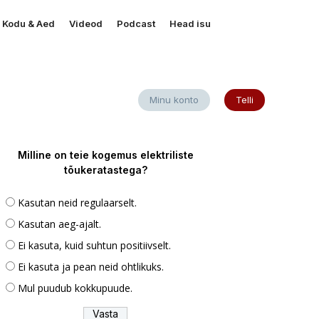
Kodu & Aed
Videod
Podcast
Head isu
Minu konto
Telli
Milline on teie kogemus elektriliste
tõukeratastega?
Kasutan neid regulaarselt.
Kasutan aeg-ajalt.
Ei kasuta, kuid suhtun positiivselt.
Ei kasuta ja pean neid ohtlikuks.
Mul puudub kokkupuude.