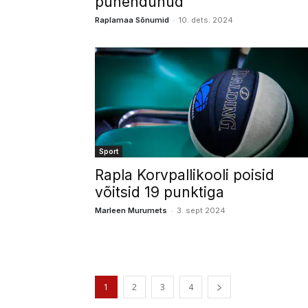
pühendunud
-
Raplamaa Sõnumid
10. dets. 2024
Sport
Rapla Korvpallikooli poisid
võitsid 19 punktiga
-
Marleen Murumets
3. sept 2024
1
2
3
4