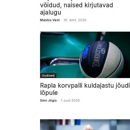
võidud, naised kirjutavad
ajalugu
-
Mariliis Vest
16. dets. 2025
Uudised
Rapla korvpalli kuldajastu jõud
lõpule
-
Siim Jõgis
1. juuli 2025