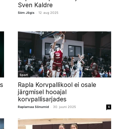
Sven Kaldre
-
Siim Jõgis
12. aug 2025
Sport
is
Rapla Korvpallikool ei osale
järgmisel hooajal
korvpallisarjades
-
Raplamaa Sõnumid
30. juuni 2025
6