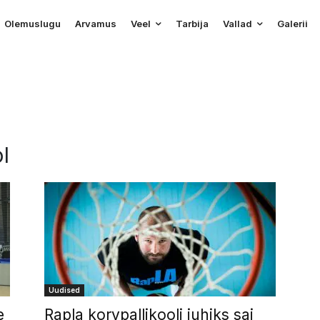
Olemuslugu
Arvamus
Veel
Tarbija
Vallad
Galerii
ol
Uudised
e
Rapla korvpallikooli juhiks sai