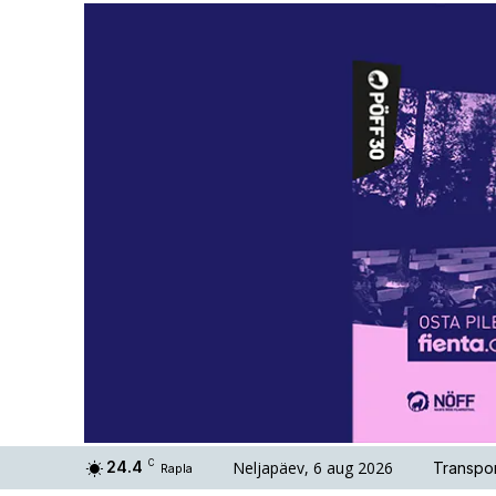
Neljapäev, 6 aug 2026
24.4
C
Transpor
Rapla