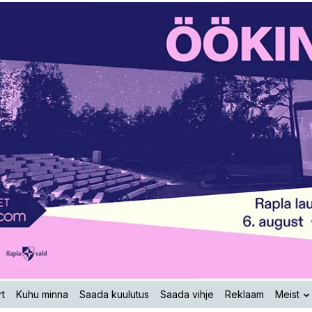
t
Kuhu minna
Saada kuulutus
Saada vihje
Reklaam
Meist