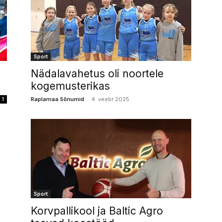
Sport
Nädalavahetus oli noortele
kogemusterikas
-
Raplamaa Sõnumid
4. veebr 2025
1
Sport
Korvpallikool ja Baltic Agro