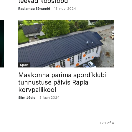
teevad koostööd
-
Raplamaa Sõnumid
13. nov. 2024
Sport
Maakonna parima spordiklubi
tunnustuse pälvis Rapla
korvpallikool
-
Siim Jõgis
3. jaan 2024
Lk 1 of 4