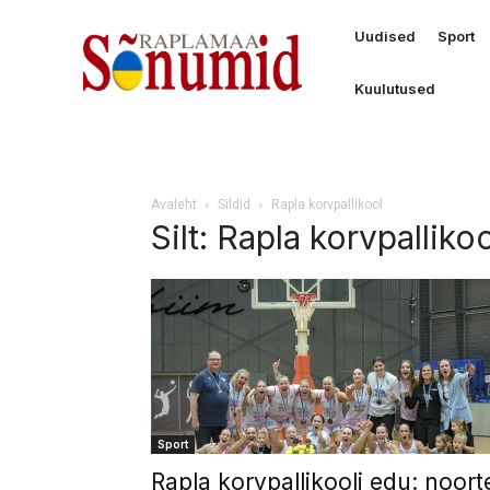
Uudised
Sport
Kuulutused
Avaleht
Sildid
Rapla korvpallikool
Silt: Rapla korvpalliko
Sport
Rapla korvpallikooli edu: noort