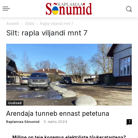
Avaleht
Sildid
Rapla viljandi mnt 7
Silt: rapla viljandi mnt 7
Uudised
Arendaja tunneb ennast petetuna
-
Raplamaa Sõnumid
5. märts 2024
7
Milline on teie kogemus elektriliste tõukeratastega?