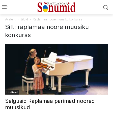
Avaleht
Sildid
Raplamaa noore muusiku konkurss
Silt: raplamaa noore muusiku
konkurss
Uudised
Selgusid Raplamaa parimad noored
muusikud