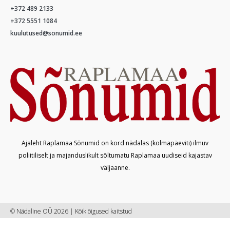
+372 489 2133
+372 5551 1084
kuulutused@sonumid.ee
Ajaleht Raplamaa Sõnumid on kord nädalas (kolmapäeviti) ilmuv
poliitiliselt ja majanduslikult sõltumatu Raplamaa uudiseid kajastav
väljaanne.
© Nädaline OÜ 2026 | Kõik õigused kaitstud