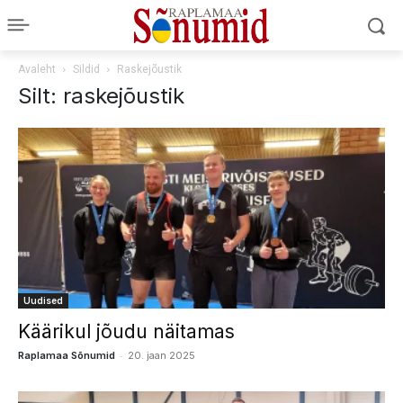
Avaleht
Sildid
Raskejõustik
Silt: raskejõustik
Uudised
Käärikul jõudu näitamas
-
Raplamaa Sõnumid
20. jaan 2025