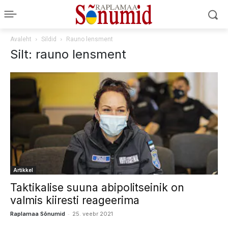
Avaleht
Sildid
Rauno lensment
Silt: rauno lensment
Artikkel
Taktikalise suuna abipolitseinik on
valmis kiiresti reageerima
-
Raplamaa Sõnumid
25. veebr 2021