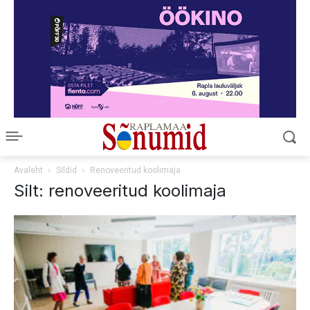
Avaleht
Sildid
Renoveeritud koolimaja
Silt: renoveeritud koolimaja