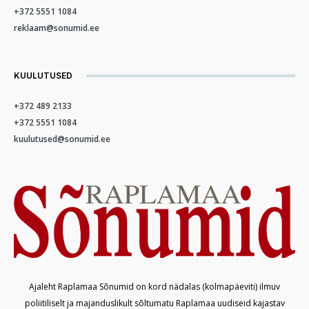
+372 5551 1084
reklaam@sonumid.ee
KUULUTUSED
+372 489 2133
+372 5551 1084
kuulutused@sonumid.ee
Ajaleht Raplamaa Sõnumid on kord nädalas (kolmapäeviti) ilmuv
poliitiliselt ja majanduslikult sõltumatu Raplamaa uudiseid kajastav