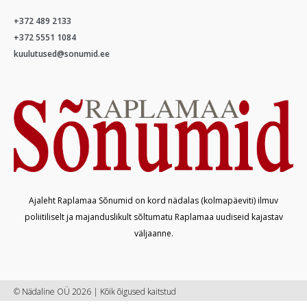
+372 489 2133
+372 5551 1084
kuulutused@sonumid.ee
Ajaleht Raplamaa Sõnumid on kord nädalas (kolmapäeviti) ilmuv
poliitiliselt ja majanduslikult sõltumatu Raplamaa uudiseid kajastav
väljaanne.
© Nädaline OÜ 2026 | Kõik õigused kaitstud