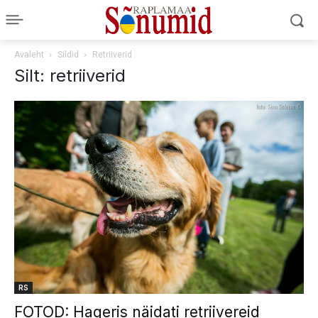
Avaleht
Sildid
Retriiverid
Silt: retriiverid
RS
FOTOD: Hageris näidati retriivereid