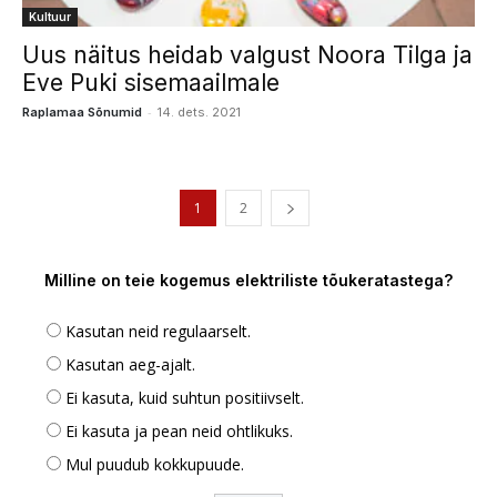
Kultuur
Uus näitus heidab valgust Noora Tilga ja
Eve Puki sisemaailmale
-
Raplamaa Sõnumid
14. dets. 2021
1
2
Milline on teie kogemus elektriliste tõukeratastega?
Kasutan neid regulaarselt.
Kasutan aeg-ajalt.
Ei kasuta, kuid suhtun positiivselt.
Ei kasuta ja pean neid ohtlikuks.
Mul puudub kokkupuude.