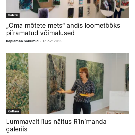
Galerii
„Oma mõtete mets“ andis loometööks
piiramatud võimalused
-
Raplamaa Sõnumid
17. okt 2025
Kultuur
Lummavalt ilus näitus Riinimanda
galeriis