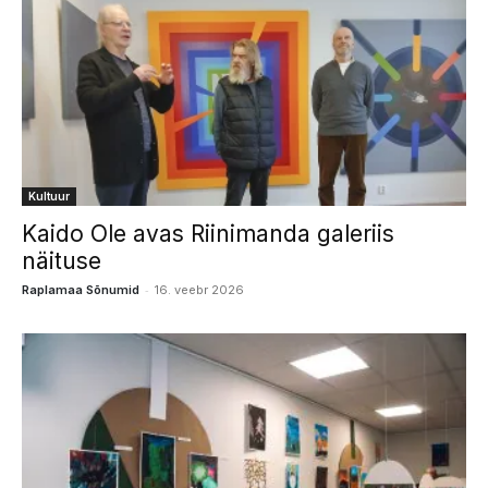
Kultuur
Kaido Ole avas Riinimanda galeriis
näituse
-
Raplamaa Sõnumid
16. veebr 2026