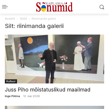
Avaleht
Sildid
Riinimanda galerii
Silt: riinimanda galerii
Kultuur
Juss Piho mõistatuslikud maailmad
-
Inge Põlma
12. mai 2026