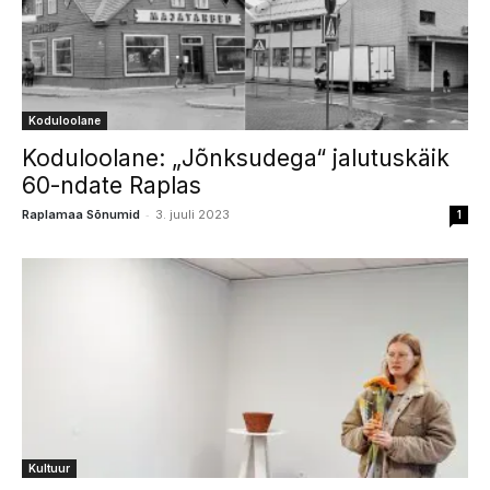
Koduloolane
Koduloolane: „Jõnksudega“ jalutuskäik
60-ndate Raplas
-
Raplamaa Sõnumid
3. juuli 2023
1
Kultuur