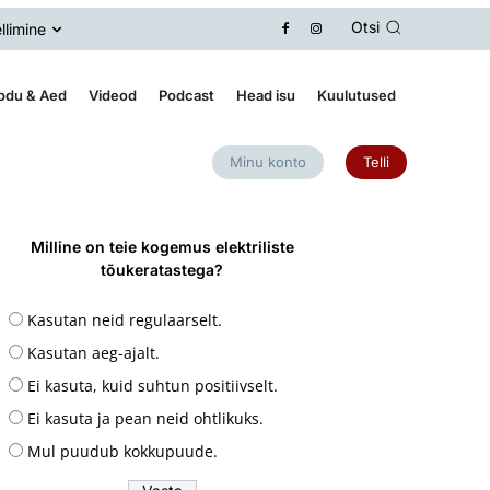
Otsi
llimine
odu & Aed
Videod
Podcast
Head isu
Kuulutused
Minu konto
Telli
Milline on teie kogemus elektriliste
tõukeratastega?
Kasutan neid regulaarselt.
Kasutan aeg-ajalt.
Ei kasuta, kuid suhtun positiivselt.
Ei kasuta ja pean neid ohtlikuks.
Mul puudub kokkupuude.