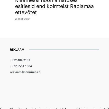
Maamessi hoomamatuses
esitlesid end kolmteist Raplamaa
ettevõtet
2. mai 2019
REKLAAM
+372 489 2133
+372 5551 1084
reklaam@sonumid.ee