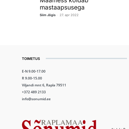
Maamess köidab
mastaapsusega
-
Siim Jõgis
27. apr 2022
TOIMETUS
E-N 9.00-17.00
R 9.00-15.00
Viljandi mnt 6, Rapla 79511
+372 489 2133
info@sonumid.ee