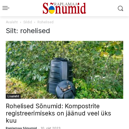
Avaleht
Sildid
Rohelised
Silt: rohelised
Lisaleht
Rohelised Sõnumid: Kompostrite
registreerimiseks on jäänud veel üks
kuu
-
Raplamaa Sõnumid
10. okt 2023