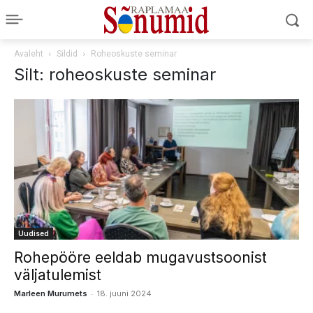
Avaleht
Sildid
Roheoskuste seminar
Silt: roheoskuste seminar
Uudised
Rohepööre eeldab mugavustsoonist
väljatulemist
-
Marleen Murumets
18. juuni 2024