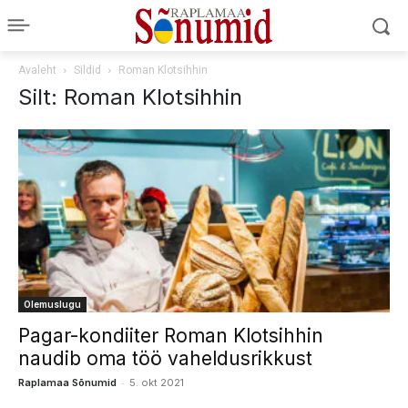
Avaleht
Sildid
Roman Klotsihhin
Silt: Roman Klotsihhin
Olemuslugu
Pagar-kondiiter Roman Klotsihhin
naudib oma töö vaheldusrikkust
-
Raplamaa Sõnumid
5. okt 2021