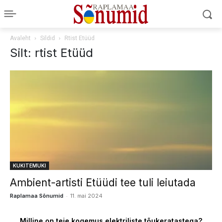
Avaleht
Sildid
Rtist Etüüd
Silt: rtist Etüüd
KUKITEMUKI
Ambient-artisti Etüüdi tee tuli leiutada
-
Raplamaa Sõnumid
11. mai 2024
Milline on teie kogemus elektriliste tõukeratastega?