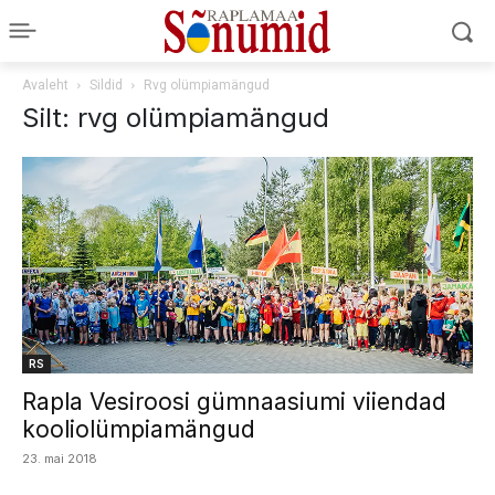
Avaleht
Sildid
Rvg olümpiamängud
Silt: rvg olümpiamängud
RS
Rapla Vesiroosi gümnaasiumi viiendad
kooliolümpiamängud
23. mai 2018