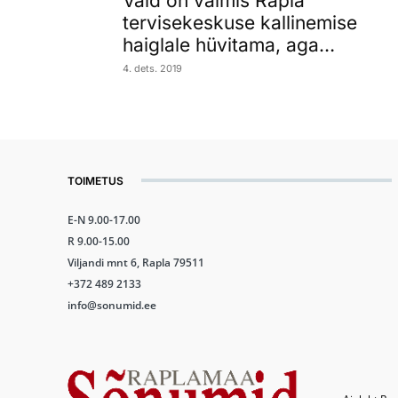
Vald on valmis Rapla
tervisekeskuse kallinemise
haiglale hüvitama, aga…
4. dets. 2019
TOIMETUS
E-N 9.00-17.00
R 9.00-15.00
Viljandi mnt 6, Rapla 79511
+372 489 2133
info@sonumid.ee