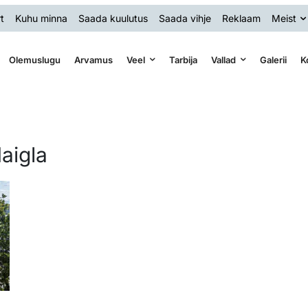
t
Kuhu minna
Saada kuulutus
Saada vihje
Reklaam
Meist
Olemuslugu
Arvamus
Veel
Tarbija
Vallad
Galerii
K
aigla