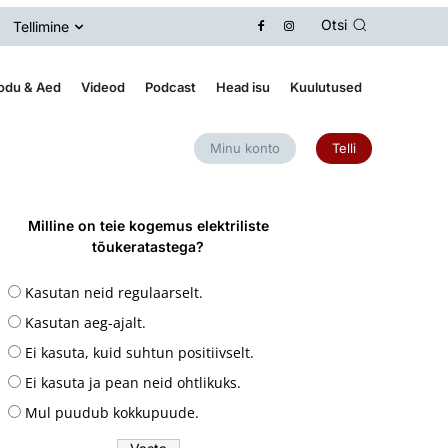
Otsi
Tellimine
odu & Aed
Videod
Podcast
Head isu
Kuulutused
Minu konto
Telli
Milline on teie kogemus elektriliste
tõukeratastega?
Kasutan neid regulaarselt.
Kasutan aeg-ajalt.
Ei kasuta, kuid suhtun positiivselt.
Ei kasuta ja pean neid ohtlikuks.
Mul puudub kokkupuude.