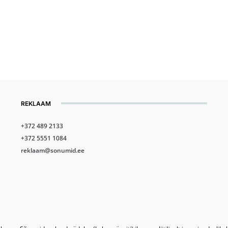
REKLAAM
+372 489 2133
+372 5551 1084
reklaam@sonumid.ee