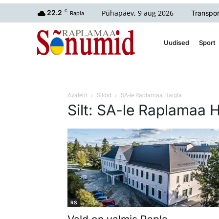
Pühapäev, 9 aug 2026
22.2
C
Transpor
Rapla
Uudised
Sport
Avaleht
Sildid
SA-le Raplamaa Haigla
Silt: SA-le Raplamaa H
RS