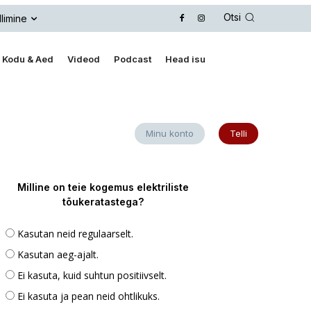
Otsi
llimine
Kodu & Aed
Videod
Podcast
Head isu
Minu konto
Telli
Milline on teie kogemus elektriliste
tõukeratastega?
Kasutan neid regulaarselt.
Kasutan aeg-ajalt.
Ei kasuta, kuid suhtun positiivselt.
Ei kasuta ja pean neid ohtlikuks.