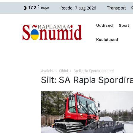
Reede, 7 aug 2026
17.2
C
Transport
K
Rapla
Uudised
Sport
Kuulutused
Avaleht
Sildid
SA Rapla Spordirajatised
Silt: SA Rapla Spordir