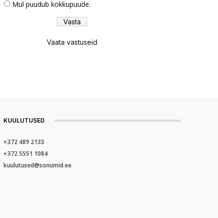
Mul puudub kokkupuude.
Vaata vastuseid
KUULUTUSED
+372 489 2133
+372 5551 1084
kuulutused@sonumid.ee