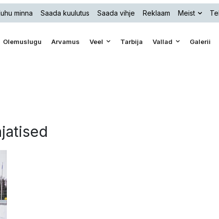
uhu minna
Saada kuulutus
Saada vihje
Reklaam
Meist
Te
Olemuslugu
Arvamus
Veel
Tarbija
Vallad
Galerii
ajatised