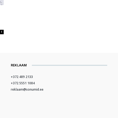
1
REKLAAM
+372 489 2133
+372 5551 1084
reklaam@sonumid.ee