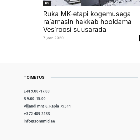
RS
Ruka MK-etapi kogemusega
rajamasin hakkab hooldama
Vesiroosi suusarada
7. jaan 2020
TOIMETUS
E-N 9.00-17.00
R 9.00-15.00
Viljandi mnt 6, Rapla 79511
+372 489 2133
info@sonumid.ee