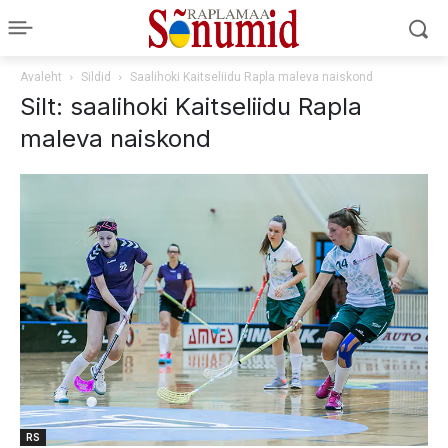
Avaleht
Sildid
Saalihoki Kaitseliidu Rapla maleva naiskond
Silt: saalihoki Kaitseliidu Rapla
maleva naiskond
RS