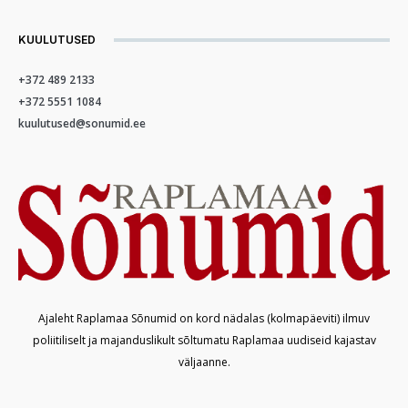
KUULUTUSED
+372 489 2133
+372 5551 1084
kuulutused@sonumid.ee
Ajaleht Raplamaa Sõnumid on kord nädalas (kolmapäeviti) ilmuv
poliitiliselt ja majanduslikult sõltumatu Raplamaa uudiseid kajastav
väljaanne.