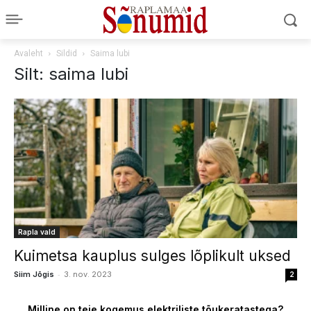
Avaleht
Sildid
Saima lubi
Silt: saima lubi
Rapla vald
Kuimetsa kauplus sulges lõplikult uksed
-
Siim Jõgis
3. nov. 2023
2
Milline on teie kogemus elektriliste tõukeratastega?