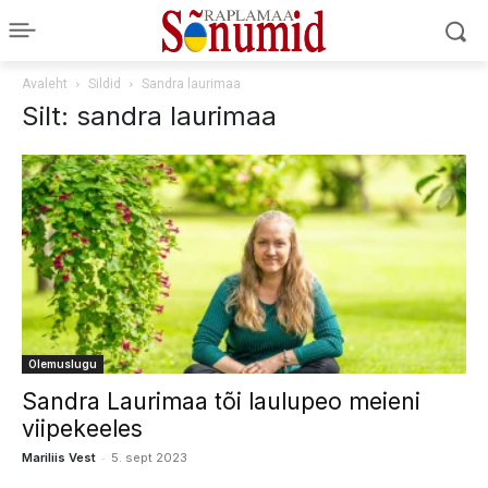
Avaleht
Sildid
Sandra laurimaa
Silt: sandra laurimaa
Olemuslugu
Sandra Laurimaa tõi laulupeo meieni
viipekeeles
-
Mariliis Vest
5. sept 2023