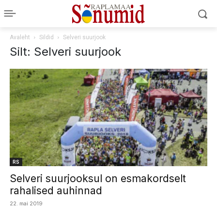
Avaleht
Sildid
Selveri suurjook
Silt: Selveri suurjook
RS
Selveri suurjooksul on esmakordselt
rahalised auhinnad
22. mai 2019