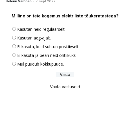
-
Helerin Väronen
7. sept 2022
Milline on teie kogemus elektriliste tõukeratastega?
Kasutan neid regulaarselt.
Kasutan aeg-ajalt.
Ei kasuta, kuid suhtun positiivselt.
Ei kasuta ja pean neid ohtlikuks.
Mul puudub kokkupuude.
Vaata vastuseid