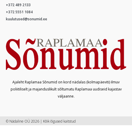
+372 489 2133
+372 5551 1084
kuulutused@sonumid.ee
Ajaleht Raplamaa Sõnumid on kord nädalas (kolmapäeviti) ilmuv
poliitiliselt ja majanduslikult sõltumatu Raplamaa uudiseid kajastav
väljaanne.
© Nädaline OÜ 2026 | Kõik õigused kaitstud