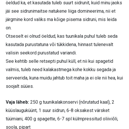
öeldud ka, et kasutada tuleb suurt sidrunit, kuid minu jaoks
jäi see sidrunimaitse natukene liiga domineerima, nii et
järgmine kord valiks ma kõige pisema sidruni, mis leida
on.
Otseselt ei olnud öeldud, kas tuunikala puhul tuleb seda
kasutada purustatuna või tükkidena, hinnast tulenevalt
valisin seekord purustatud variandi.
See kehtib selle retsepti puhul küll, et nii kui spagetid
valmis, tuleb need kalakastmega kohe kokku segada ja
serveerida, kuna muidu jahtub toit maha ja ei ole nii hea, kui
soojalt süües.
Vaja läheb:
250 g tuunikalakonservi (nõrutatud kaal), 2
küüslauguküünt, 1 suur sidrun, 6-8 oksakest värsket
tüümiani, 400 g spagette, 6-7 spl külmpressitud oliiviõli,
soola, pipart