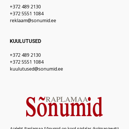
+372 489 2130
+372 5551 1084
reklaam@sonumid.ee
KUULUTUSED
+372 489 2130
+372 5551 1084
kuulutused@sonumid.ee
Ajaleht Raplamaa Sõnumid on kord nädalas (kolmapäeviti)