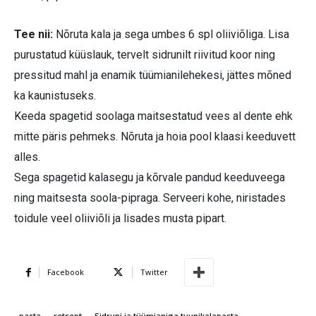
Tee nii:
Nõruta kala ja sega umbes 6 spl oliiviõliga. Lisa
purustatud küüslauk, tervelt sidrunilt riivitud koor ning
pressitud mahl ja enamik tüümianilehekesi, jättes mõned
ka kaunistuseks.
Keeda spagetid soolaga maitsestatud vees al dente ehk
mitte päris pehmeks. Nõruta ja hoia pool klaasi keeduvett
alles.
Sega spagetid kalasegu ja kõrvale pandud keeduveega
ning maitsesta soola-pipraga. Serveeri kohe, niristades
toidule veel oliiviõli ja lisades musta pipart.
Facebook
Twitter
pasta
retsept
Sidruni ja tüümianiga tuunikalapasta