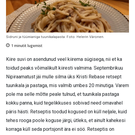
Sidruni ja tüümianiga tuunikalapasta: Foto: Helerin Väronen.
1
minutit lugemist
Kiire suvi on asendunud veel kiirema sügisega, nii et ka
toidud peaks võimalikult kiiresti valmima. Septembrikuu
Nipiraamatust jäi mulle silma üks Kristi Rebase retsept
tuunikala ja pastaga, mis valmib umbes 20 minutiga. Varem
pole ma selle mõtte peale tulnud, et tuunikala pastaga
kokku panna, kuid tegelikkuses sobivad need omavahel
päris hästi. Retseptis toodud kogused on küll neljale, kuid
tehes rooga poole koguse järgi, ütleks, et ainult kahekesi
korraga küll seda portsjonit ära ei söö. Retseptis on