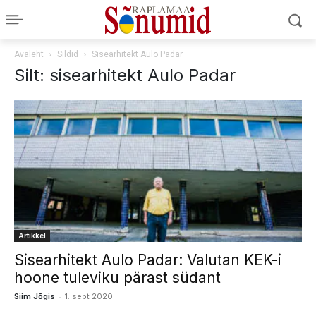
Avaleht
Sildid
Sisearhitekt Aulo Padar
Silt: sisearhitekt Aulo Padar
Artikkel
Sisearhitekt Aulo Padar: Valutan KEK-i
hoone tuleviku pärast südant
-
Siim Jõgis
1. sept 2020