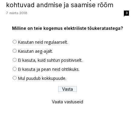
kohtuvad andmise ja saamise rõõm
7. märts 2018
3
Milline on teie kogemus elektriliste tõukeratastega?
Kasutan neid regulaarselt.
Kasutan aeg-ajalt.
Ei kasuta, kuid suhtun positiivselt.
Ei kasuta ja pean neid ohtlikuks.
Mul puudub kokkupuude.
Vaata vastuseid