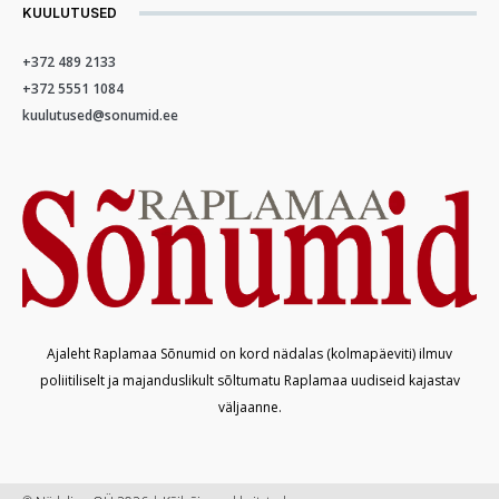
KUULUTUSED
+372 489 2133
+372 5551 1084
kuulutused@sonumid.ee
Ajaleht Raplamaa Sõnumid on kord nädalas (kolmapäeviti) ilmuv
poliitiliselt ja majanduslikult sõltumatu Raplamaa uudiseid kajastav
väljaanne.