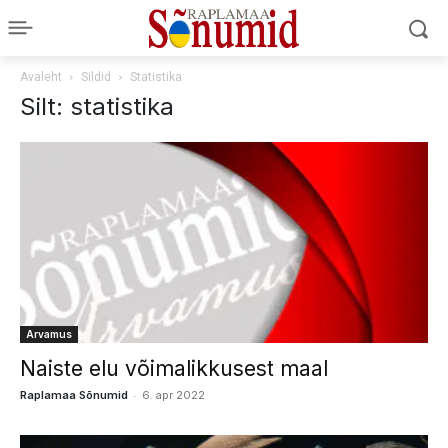
Avaleht
Sildid
Statistika
Silt: statistika
Arvamus
Naiste elu võimalikkusest maal
-
Raplamaa Sõnumid
6. apr 2022