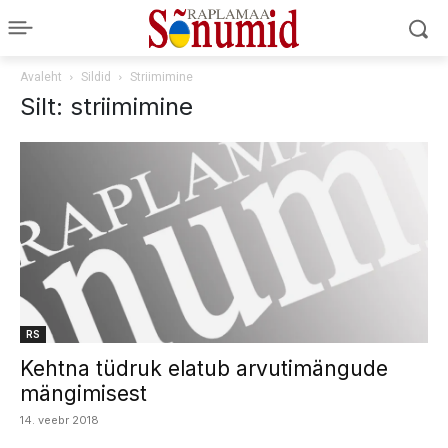
Avaleht
Sildid
Striimimine
Silt: striimimine
RS
Kehtna tüdruk elatub arvutimängude
mängimisest
14. veebr 2018