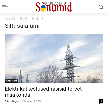
Avaleht
Sildid
Sulalumi
Silt: sulalumi
Uudised
Elektrikatkestused räsisid tervet
maakonda
-
Siim Jõgis
28. nov. 2023
1