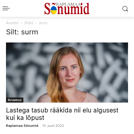
Avaleht
Sildid
Surm
Silt: surm
Arvamus
Lastega tasub rääkida nii elu algusest
kui ka lõpust
-
Raplamaa Sõnumid
13. juuli 2022