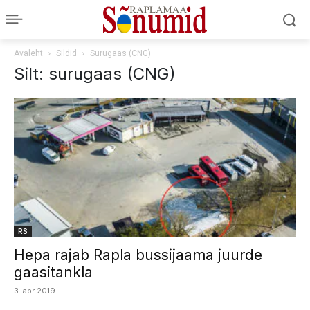
Avaleht
Sildid
Surugaas (CNG)
Silt: surugaas (CNG)
RS
Hepa rajab Rapla bussijaama juurde
gaasitankla
3. apr 2019