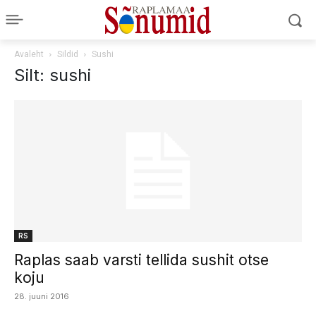
Avaleht
Sildid
Sushi
Silt: sushi
RS
Raplas saab varsti tellida sushit otse
koju
28. juuni 2016