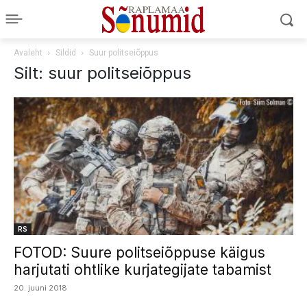
Avaleht
Sildid
Suur politseiõppus
Silt: suur politseiõppus
RS
FOTOD: Suure politseiõppuse käigus
harjutati ohtlike kurjategijate tabamist
20. juuni 2018