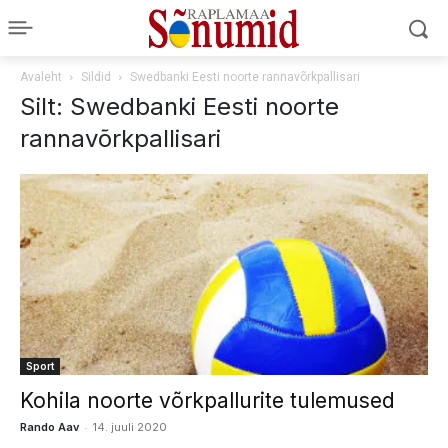
Avaleht
Sildid
Swedbanki Eesti noorte rannavõrkpallisari
Silt: Swedbanki Eesti noorte
rannavõrkpallisari
Sport
Kohila noorte võrkpallurite tulemused
-
Rando Aav
14. juuli 2020