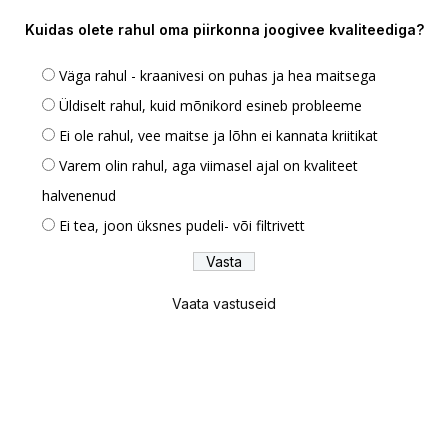
Kuidas olete rahul oma piirkonna joogivee kvaliteediga?
Väga rahul - kraanivesi on puhas ja hea maitsega
Üldiselt rahul, kuid mõnikord esineb probleeme
Ei ole rahul, vee maitse ja lõhn ei kannata kriitikat
Varem olin rahul, aga viimasel ajal on kvaliteet
halvenenud
Ei tea, joon üksnes pudeli- või filtrivett
Vaata vastuseid