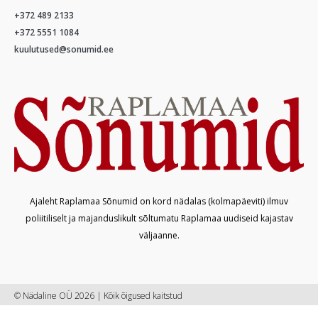
+372 489 2133
+372 5551 1084
kuulutused@sonumid.ee
Ajaleht Raplamaa Sõnumid on kord nädalas (kolmapäeviti) ilmuv
poliitiliselt ja majanduslikult sõltumatu Raplamaa uudiseid kajastav
väljaanne.
© Nädaline OÜ 2026 | Kõik õigused kaitstud