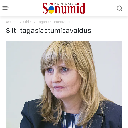
Avaleht
Sildid
Tagasiastumisavaldus
Silt: tagasiastumisavaldus