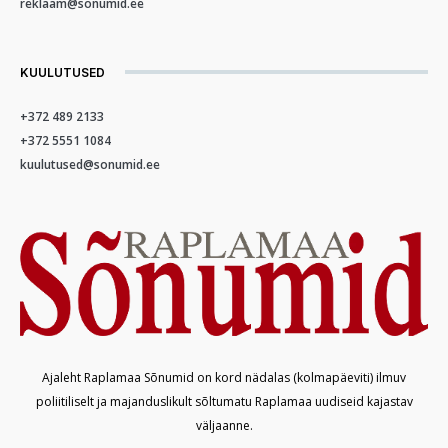
reklaam@sonumid.ee
KUULUTUSED
+372 489 2133
+372 5551 1084
kuulutused@sonumid.ee
Ajaleht Raplamaa Sõnumid on kord nädalas (kolmapäeviti) ilmuv
poliitiliselt ja majanduslikult sõltumatu Raplamaa uudiseid kajastav
väljaanne.