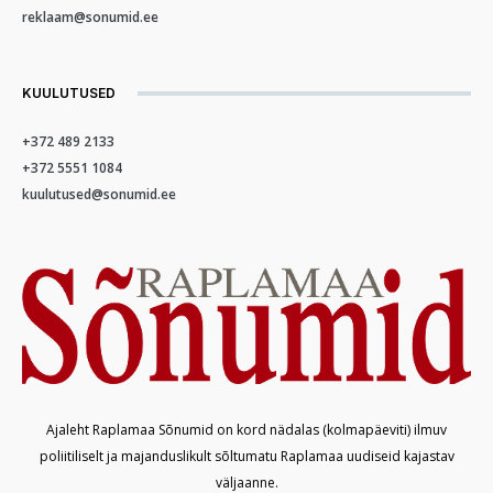
reklaam@sonumid.ee
KUULUTUSED
+372 489 2133
+372 5551 1084
kuulutused@sonumid.ee
Ajaleht Raplamaa Sõnumid on kord nädalas (kolmapäeviti) ilmuv
poliitiliselt ja majanduslikult sõltumatu Raplamaa uudiseid kajastav
väljaanne.